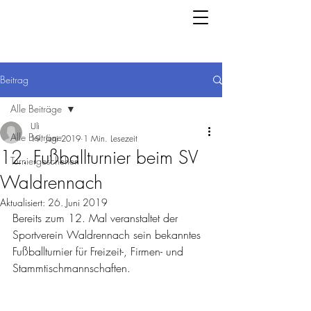
Beitrag
Alle Beiträge
Uli
Alle Beiträge
19. Juni 2019
1 Min. Lesezeit
12. Fußballturnier beim SV
Turniergeschehen
Waldrennach
Aktualisiert:
26. Juni 2019
Bereits zum 12. Mal veranstaltet der 
Sportverein Waldrennach sein bekanntes 
Fußballturnier für Freizeit-, Firmen- und 
Stammtischmannschaften.