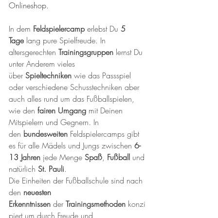
Onlineshop.
In dem 
Feldspielercamp 
erlebst Du
 5 
Tage
 lang pure Spielfreude. In 
altersgerechten 
Trainingsgruppen
 lernst Du 
unter Anderem vieles 
über 
Spieltechniken
 wie das Passspiel 
oder verschiedene Schusstechniken aber 
auch alles rund um das Fußballspielen, 
wie den 
fairen Umgang
 mit Deinen 
Mitspielern und Gegnern. In 
den 
bundesweiten
 Feldspielercamps gibt 
es für alle Mädels und Jungs zwischen 
6-
13 Jahren
 jede Menge 
Spaß
, 
Fußball
 und 
natürlich 
St. Pauli
. 
Die Einheiten der Fußballschule sind nach 
den 
neuesten 
Erkenntnissen
 der 
Trainingsmethoden
 konzi
piert um durch Freude und 