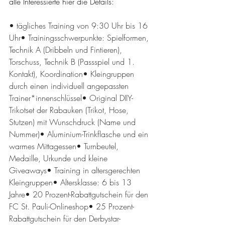
alle Interessierte hier die Details:
• tägliches Training von 9:30 Uhr bis 16 
Uhr• Trainingsschwerpunkte: Spielformen, 
Technik A (Dribbeln und Fintieren), 
Torschuss, Technik B (Passspiel und 1. 
Kontakt), Koordination• Kleingruppen 
durch einen individuell angepassten 
Trainer*innenschlüssel• Original DIIY-
Trikotset der Rabauken (Trikot, Hose, 
Stutzen) mit Wunschdruck (Name und 
Nummer)• Aluminium-Trinkflasche und ein 
warmes Mittagessen• Turnbeutel, 
Medaille, Urkunde und kleine 
Giveaways• Training in altersgerechten 
Kleingruppen• Altersklasse: 6 bis 13 
Jahre• 20 Prozent-Rabattgutschein für den 
FC St. Pauli-Onlineshop• 25 Prozent-
Rabattgutschein für den Derbystar-