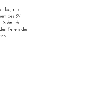
e Idee, die 
ment des SV 
n Sohn ich 
den Kellern der 
ten.