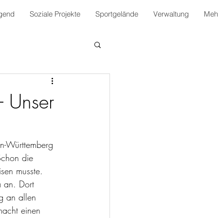
gend
Soziale Projekte
Sportgelände
Verwaltung
Mehr
– Unser
den-Württemberg 
Schon die 
sen musste. 
 an. Dort 
g an allen 
macht einen 