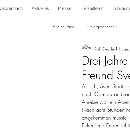
Waldrennach
Aktuelles
Presse
Freizeitteam
Jubiläum
Alle Beiträge
Turniergeschehen
Rolf Geckle
14. Jan
Drei Jahr
Freund Sve
Als ich, Sven Stadtre
nach Gambia aufbrach
Anreise war ein Aben
Nach acht Stunden Fa
angekommen musste ich
Ecken und Enden fehlt