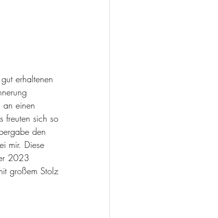
gut erhaltenen 
nnerung 
i an einen 
 freuten sich so 
Übergabe den 
i mir. Diese 
mer 2023 
mit großem Stolz 