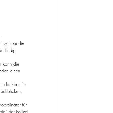
 
ine Freundin 
usfindig 
h kann die 
nden einen 
hr dankbar für 
rückblicken, 
oordinator für 
ia” der Polizei 