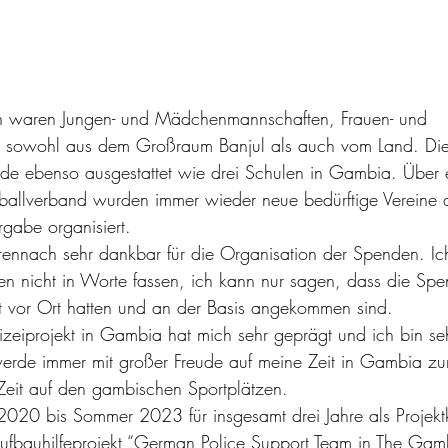
n waren Jungen- und Mädchenmannschaften, Frauen- und 
 sowohl aus dem Großraum Banjul als auch vom Land. Die
de ebenso ausgestattet wie drei Schulen in Gambia. Über e
allverband wurden immer wieder neue bedürftige Vereine a
gabe organisiert.
ennach sehr dankbar für die Organisation der Spenden. Ic
n nicht in Worte fassen, ich kann nur sagen, dass die Spe
kt vor Ort hatten und an der Basis angekommen sind.
lizeiprojekt in Gambia hat mich sehr geprägt und ich bin se
werde immer mit großer Freude auf meine Zeit in Gambia zu
Zeit auf den gambischen Sportplätzen.
20 bis Sommer 2023 für insgesamt drei Jahre als Projektk
iaufbauhilfeprojekt “German Police Support Team in The Gamb