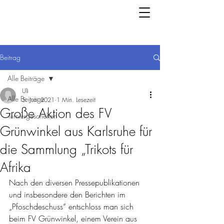
Beitrag
Alle Beiträge
Uli
Alle Beiträge
5. Juni 2021
1 Min. Lesezeit
Große Aktion des FV
Turniergeschehen
Grünwinkel aus Karlsruhe für
die Sammlung „Trikots für
Afrika
Nach den diversen Pressepublikationen 
und insbesondere den Berichten im 
„Pfoschdeschuss“ entschloss man sich 
beim FV Grünwinkel, einem Verein aus 