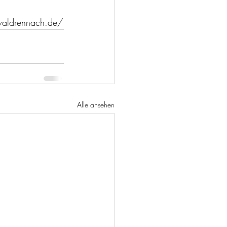
Wir verweisen auch auf unser ständig aktualisierte Homepage https://www.sv-waldrennach.de/ 
Alle ansehen