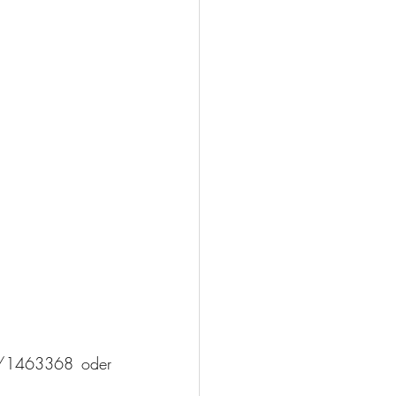
Hilfsbereite Vereine können sich weiterhin melden bei Rolf Geckle, Tel. 0174/1463368 oder 