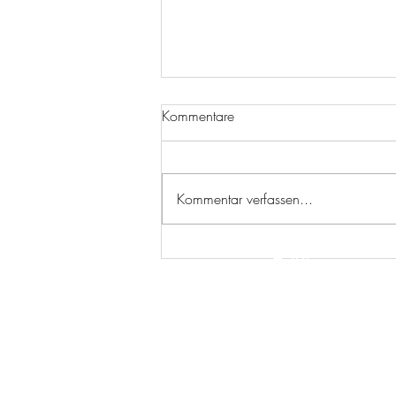
Kommentare
Kommentar verfassen...
Absage des Freizeitturniers
wegen des Befalls eines Baums
auf dem Sportgelände mit dem
Eichenprozessionsspinners