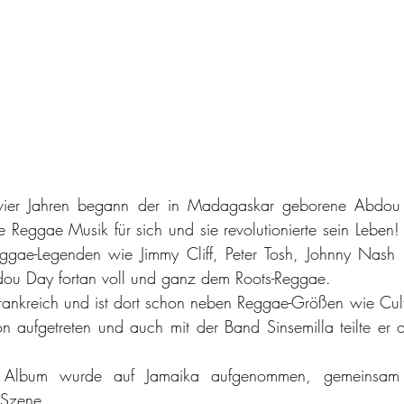
vier Jahren begann der in Madagaskar geborene Abdou 
 Reggae Musik für sich und sie revolutionierte sein Leben! B
ggae-Legenden wie Jimmy Cliff, Peter Tosh, Johnny Nash
ou Day fortan voll und ganz dem Roots-Reggae. 
Frankreich und ist dort schon neben Reggae-Größen wie Cult
 aufgetreten und auch mit der Band Sinsemilla teilte er o
Album wurde auf Jamaika aufgenommen, gemeinsam m
Szene.  