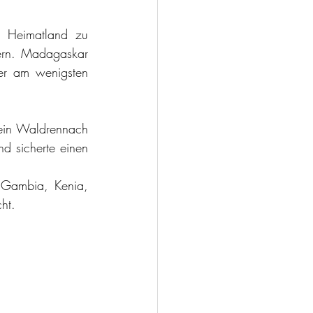
 Heimatland zu 
ern. Madagaskar 
er am wenigsten 
rein Waldrennach 
d sicherte einen 
 Gambia, Kenia, 
ht. 