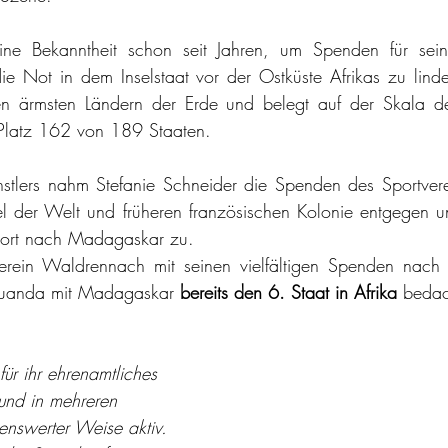
ne Bekanntheit schon seit Jahren, um Spenden für sein
e Not in dem Inselstaat vor der Ostküste Afrikas zu lind
en ärmsten Ländern der Erde und belegt auf der Skala d
 Platz 162 von 189 Staaten. 
ünstlers nahm Stefanie Schneider die Spenden des Sportve
nsel der Welt und früheren französischen Kolonie entgegen un
port nach Madagaskar zu. 
erein Waldrennach mit seinen vielfältigen Spenden nach
Ruanda mit Madagaskar 
bereits den 6. Staat in Afrika
 bedac
für ihr ehrenamtliches 
nd in mehreren 
enswerter Weise aktiv.