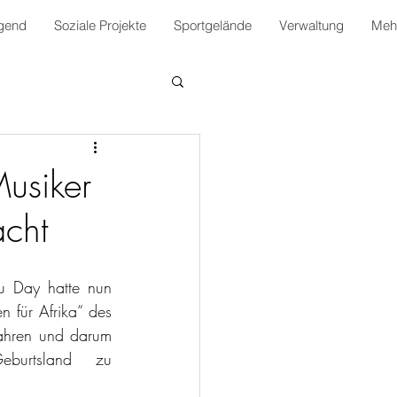
gend
Soziale Projekte
Sportgelände
Verwaltung
Mehr
usiker
cht
 Day hatte nun 
 für Afrika“ des 
ahren und darum 
burtsland zu 