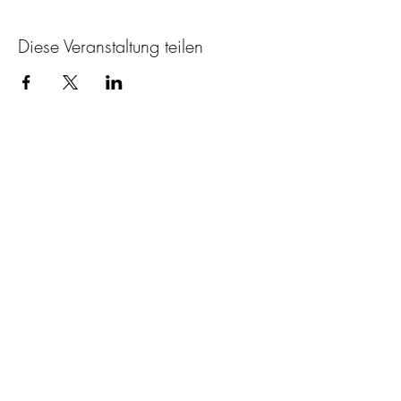
Diese Veranstaltung teilen
SV Waldrennach
e.V.
E-Mail:
info@sv-waldrennach.de
Tel.: 07243/68232
Impressum
Satzung