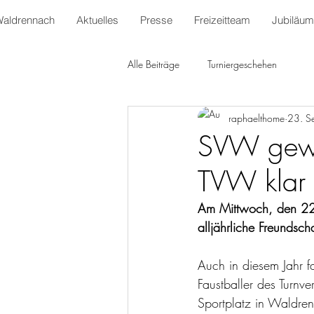
Waldrennach
Aktuelles
Presse
Freizeitteam
Jubiläum
Alle Beiträge
Turniergeschehen
raphaelthome
23. S
SVW gewin
TVW klar
Am Mittwoch, den 22.
alljährliche Freundsc
Auch in diesem Jahr 
Faustballer des Turnver
Sportplatz in Waldren