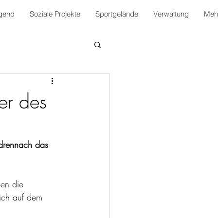
gend
Soziale Projekte
Sportgelände
Verwaltung
Mehr
er des
drennach das 
en die 
rlich auf dem 