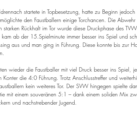
rennach startete in Topbesetzung, hatte zu Beginn jedoch 
möglichte den Faustballern einige Torchancen. Die Abwehr
m starken Rückhalt im Tor wurde diese Druckphase des TVW
t kam ab der 15.Spielminute immer besser ins Spiel und sc
essing aus und man ging in Führung. Diese konnte bis zur Ha
n. 
en wieder die Faustballer mit viel Druck besser ins Spiel, 
nter die 4:0 Führung. Trotz Anschlusstreffer und weiterhi
austballern kein weiteres Tor. Der SVW hingegen spielte dan
tie mit einem souveränen 5:1 – dank einem soliden Mix zw
kickern und nachstrebender Jugend.