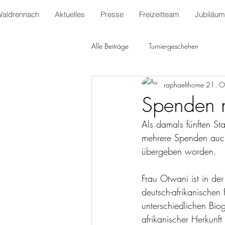
Waldrennach
Aktuelles
Presse
Freizeitteam
Jubiläum
Alle Beiträge
Turniergeschehen
raphaelthome
21. O
Spenden 
Als damals fünften Sta
mehrere Spenden auch 
übergeben worden.
Frau Otwani ist in der
deutsch-afrikanischen
unterschiedlichen Bi
afrikanischer Herkunf