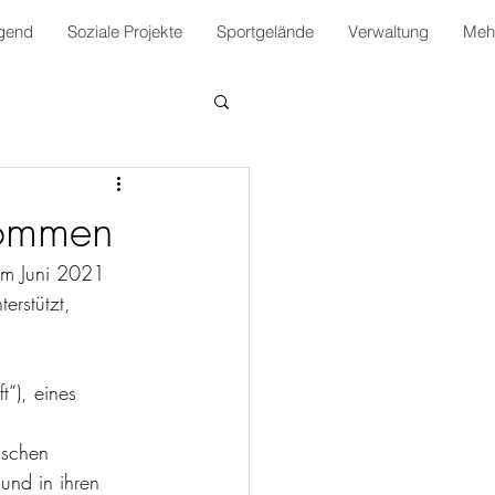
gend
Soziale Projekte
Sportgelände
Verwaltung
Mehr
kommen
 im Juni 2021 
erstützt, 
t“), eines 
 
nschen 
und in ihren 