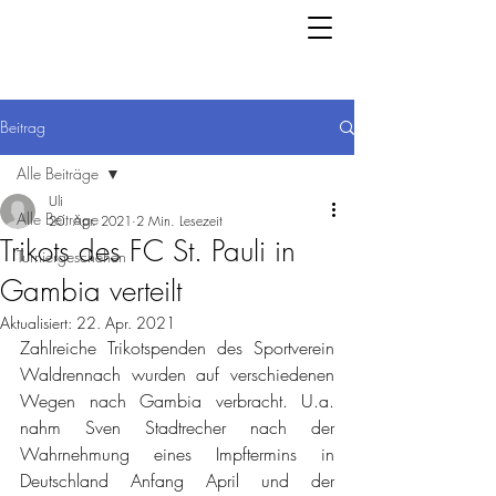
Beitrag
Alle Beiträge
Uli
Alle Beiträge
20. Apr. 2021
2 Min. Lesezeit
Trikots des FC St. Pauli in
Turniergeschehen
Gambia verteilt
Aktualisiert:
22. Apr. 2021
Zahlreiche Trikotspenden des Sportverein 
Waldrennach wurden auf verschiedenen 
Wegen nach Gambia verbracht. U.a. 
nahm Sven Stadtrecher nach der 
Wahrnehmung eines Impftermins in 
Deutschland Anfang April und der 