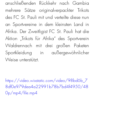
anschließenden Rückkehr nach Gambia 
mehrere Sätze originalverpackter Trikots 
des FC St. Pauli mit und verteilte diese nun 
an Sportvereine in dem kleinsten Land in 
Afrika. Der Zweitligist FC St. Pauli hat die 
Aktion „Trikots für Afrika“ des Sportverein 
Waldrennach mit drei großen Paketen 
Sportkleidung in außergewöhnlicher 
Weise unterstützt. 
https://video.wixstatic.com/video/98bd6b_7
8df0e979dea4a22991b78b7bd4f4950/48
0p/mp4/file.mp4