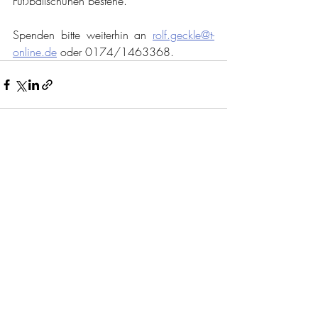
Fußballschuhen bestehe. 
Spenden bitte weiterhin an 
rolf.geckle@t-
online.de
 oder 0174/1463368. 
Aktuelle Beiträge
Alle ansehen