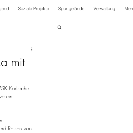
gend
Soziale Projekte
Sportgelände
Verwaltung
Mehr
ka mit
SK Karlsruhe 
verein 
n 
und Reisen von 