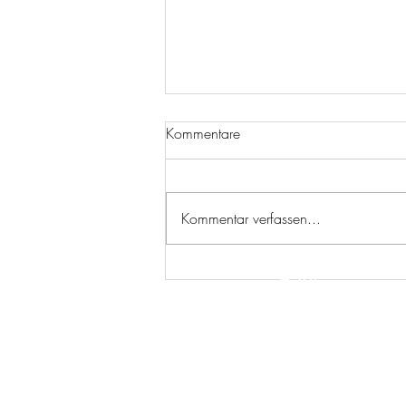
Kommentare
Kommentar verfassen...
Absage des Freizeitturniers
wegen des Befalls eines Baums
auf dem Sportgelände mit dem
Eichenprozessionsspinners