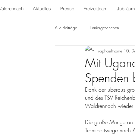
Waldrennach
Aktuelles
Presse
Freizeitteam
Jubiläum
Alle Beiträge
Turniergeschehen
raphaelthome
10. D
Mit Uganda
Spenden 
Dank der überaus gro
und des TSV Reichenba
Waldrennach wieder gu
Die große Menge an 
Transportwege nach A