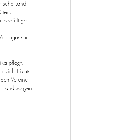
nische Land 
äten.
 bedürftige 
 
 Madagaskar 
ka pflegt, 
iell Trikots 
den Vereine 
en Land sorgen 